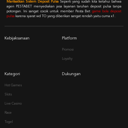
Manfaatkan Sistem Deposit Pulsa
Seperti yang sudah kita ketahui bahwa
agen PESTABET menyediakan jasa layanan taruhan deposit pulsa tanpa
potongan. Ini sangat cocok untuk member Pesta Bet
game bola deposit
pulsa
karena syarat wd TO yang diberikan sangat rendah yaitu cuma x1.
Kebijaksanaan
Platform
Promosi
Loyalty
Kategori
Dukungan
Hot Games
Slots
Live Casino
Race
Togel