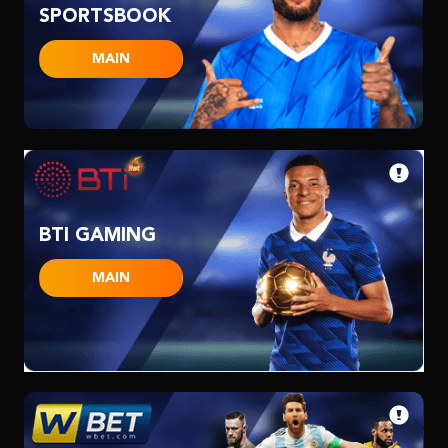
SPORTSBOOK
MAIN
BTI GAMING
MAIN