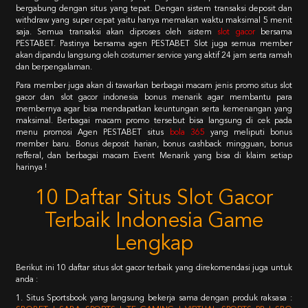
bergabung dengan situs yang tepat. Dengan sistem transaksi deposit dan
withdraw yang super cepat yaitu hanya memakan waktu maksimal 5 menit
saja. Semua transaksi akan diproses oleh sistem
slot gacor
bersama
PESTABET. Pastinya bersama agen PESTABET Slot juga semua member
akan dipandu langsung oleh costumer service yang aktif 24 jam serta ramah
dan berpengalaman.
Para member juga akan di tawarkan berbagai macam jenis promo situs slot
gacor dan slot gacor indonesia bonus menarik agar membantu para
membernya agar bisa mendapatkan keuntungan serta kemenangan yang
maksimal. Berbagai macam promo tersebut bisa langsung di cek pada
menu promosi Agen PESTABET situs
bola 365
yang meliputi bonus
member baru. Bonus deposit harian, bonus cashback mingguan, bonus
refferal, dan berbagai macam Event Menarik yang bisa di klaim setiap
harinya !
10 Daftar Situs Slot Gacor
Terbaik Indonesia Game
Lengkap
Berikut ini 10 daftar situs slot gacor terbaik yang direkomendasi juga untuk
anda :
1. Situs Sportsbook yang langsung bekerja sama dengan produk raksasa :