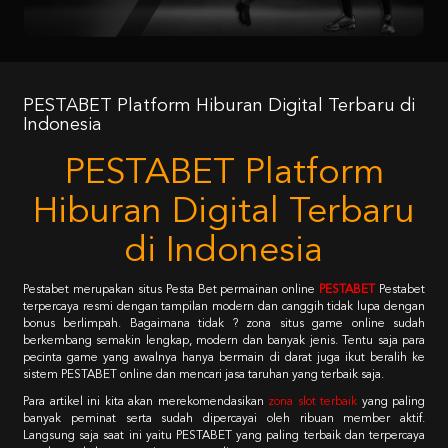
PESTABET Platform Hiburan Digital Terbaru di
Indonesia
PESTABET Platform
Hiburan Digital Terbaru
di Indonesia
Pestabet merupakan situs Pesta Bet permainan online
PESTABET
Pestabet
terpercaya resmi dengan tampilan modern dan canggih tidak lupa dengan
bonus berlimpah. Bagaimana tidak ? zona situs game online sudah
berkembang semakin lengkap, modern dan banyak jenis. Tentu saja para
pecinta game yang awalnya hanya bermain di darat juga ikut beralih ke
sistem PESTABET online dan mencari jasa taruhan yang terbaik saja.
Para artikel ini kita akan merekomendasikan
zona slot terbaik
yang paling
banyak peminat serta sudah dipercayai oleh ribuan member aktif.
Langsung saja saat ini yaitu PESTABET yang paling terbaik dan terpercaya