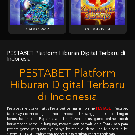
GALAXY WAR
OCEAN KING 4
PESTABET Platform Hiburan Digital Terbaru di
Indonesia
PESTABET Platform
Hiburan Digital Terbaru
di Indonesia
Pestabet merupakan situs Pesta Bet permainan online
PESTABET
Pestabet
terpercaya resmi dengan tampilan modern dan canggih tidak lupa dengan
bonus berlimpah. Bagaimana tidak ? zona situs game online sudah
berkembang semakin lengkap, modern dan banyak jenis. Tentu saja para
pecinta game yang awalnya hanya bermain di darat juga ikut beralih ke
sistem PESTABET online dan mencari jasa taruhan yang terbaik saja.