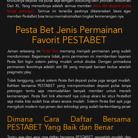
khususnya deposit via pulsa saja dengan didukung oleh provider Telkomsel
Dan XL. Yang menariknya adalah semua member
situs slot deposit pulsa
tanpa potongan
.
Semua ini tersedia pastinya dikarenakan basis agar
member PestaBet bisa terus memaksimalkan tingkat kemenangan nya.
Pesta Bet Jenis Permainan
Favorit PESTABET
Jaman sekarang ini
Pesta Bet
memang menjadi permainan yang sudah
mendominasi. Bagaimana tidak, jenis permainan ini memberikan layanan
Pesta Bet login sistem paling mudah untuk dicoba. Dengan primadona
permainan favoritnya adalah slot 88 yang menjadi barisan kedua setelah
pragmatic play.
Tidak tanggung, untuk sistem Pesta Bet deposit pulsa juga sangat mudah.
Bahkan bersama PESTABET yang mempromosikan deposit pulsa tanpa
potongan tentu saja memudahkan banyak member untuk meraih
kemenangan. Pesta Bet link alternatif nya cukup akses ke situs PestaBet
saja maka kita sudah bisa akses secara mudah. Sistem Pesta Bet apk juga
mengikuti modern nya jaman dan teknologi yang sudah berkembang pesat
Dimana Cara Daftar Bersama
PESTABET Yang Baik dan Benar
Tentu saja dari segi cara daftar bersama PESTABET sangatlah mudah dan