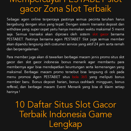
gacor Zona Slot Terbaik
Sebagai agen online terpercaya pastinya semua pecinta taruhan harus
bergabung dengan situs yang tepat. Dengan sistem transaksi deposit dan
withdraw yang super cepat yaitu hanya memakan waktu maksimal 5 menit
saja. Semua transaksi akan diproses oleh sistem
slot gacor
bersama
PESTABET. Pastinya bersama agen PESTABET Slot juga semua member
akan dipandu langsung oleh costumer service yang aktif 24 jam serta ramah
dan berpengalaman.
Para member juga akan di tawarkan berbagai macam jenis promo situs slot
gacor dan slot gacor indonesia bonus menarik agar membantu para
membernya agar bisa mendapatkan keuntungan serta kemenangan yang
maksimal. Berbagai macam promo tersebut bisa langsung di cek pada
menu promosi Agen PESTABET situs
bola 365
yang meliputi bonus
member baru. Bonus deposit harian, bonus cashback mingguan, bonus
refferal, dan berbagai macam Event Menarik yang bisa di klaim setiap
harinya !
10 Daftar Situs Slot Gacor
Terbaik Indonesia Game
Lengkap