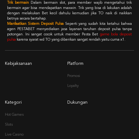
Trik bermain
Dalam bermain slot, para member wajib mengetahui trik
bermain agar bisa mendapatkan maxwin. Trik yang bisa di lakukan adalah
dengan melakukan Bet kecil dahulu kemudian jika TO naik di naikkan
betnya secara bertahap.
Manfaatkan Sistem Deposit Pulsa
Seperti yang sudah kita ketahui bahwa
agen PESTABET menyediakan jasa layanan taruhan deposit pulsa tanpa
potongan. Ini sangat cocok untuk member Pesta Bet
game bola deposit
pulsa
karena syarat wd TO yang diberikan sangat rendah yaitu cuma x1.
Kebijaksanaan
Platform
Promosi
Loyalty
Kategori
Dukungan
Hot Games
Slots
Live Casino