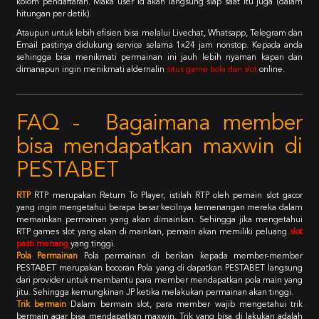
kolom pendaftaran. Maka user id akan langsung siap saat itu juga (dalam
hitungan per detik).
Ataupun untuk lebih efisien bisa melalui Livechat, Whatsapp, Telegram dan
Email pastinya didukung service selama 1x24 jam nonstop. Kepada anda
sehingga bisa menikmati permainan ini jauh lebih nyaman kapan dan
dimanapun ingin menikmati aldernalin
situs game bola dan slot
online.
FAQ - Bagaimana member
bisa mendapatkan maxwin di
PESTABET
RTP
RTP merupakan Return To Player, istilah RTP oleh pemain slot gacor
yang ingin mengetahui berapa besar kecilnya kemenangan mereka dalam
memainkan permainan yang akan dimainkan. Sehingga jika mengetahui
RTP games slot yang akan di mainkan, pemain akan memiliki peluang
slot
pasti menang
yang tinggi.
Pola Permainan
Pola permainan di berikan kepada member-member
PESTABET merupakan bocoran Pola yang di dapatkan PESTABET langsung
dari provider untuk membantu para member mendapatkan pola main yang
jitu. Sehingga kemungkinan JP ketika melakukan permainan akan tinggi.
Trik bermain
Dalam bermain slot, para member wajib mengetahui trik
bermain agar bisa mendapatkan maxwin. Trik yang bisa di lakukan adalah