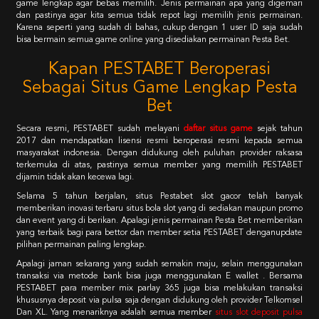
game lengkap agar bebas memilih. Jenis permainan apa yang digemari
dan pastinya agar kita semua tidak repot lagi memilih jenis permainan.
Karena seperti yang sudah di bahas, cukup dengan 1 user ID saja sudah
bisa bermain semua game online yang disediakan permainan Pesta Bet.
Kapan PESTABET Beroperasi
Sebagai Situs Game Lengkap Pesta
Bet
Secara resmi, PESTABET sudah melayani
daftar situs game
sejak tahun
2017 dan mendapatkan lisensi resmi beroperasi resmi kepada semua
masyarakat indonesia. Dengan didukung oleh puluhan provider raksasa
terkemuka di atas, pastinya semua member yang memilih PESTABET
dijamin tidak akan kecewa lagi.
Selama 5 tahun berjalan, situs Pestabet slot gacor telah banyak
memberikan inovasi terbaru situs bola slot yang di sediakan maupun promo
dan event yang di berikan. Apalagi jenis permainan Pesta Bet memberikan
yang terbaik bagi para bettor dan member setia PESTABET denganupdate
pilihan permainan paling lengkap.
Apalagi jaman sekarang yang sudah semakin maju, selain menggunakan
transaksi via metode bank bisa juga menggunakan E wallet . Bersama
PESTABET para member mix parlay 365 juga bisa melakukan transaksi
khususnya deposit via pulsa saja dengan didukung oleh provider Telkomsel
Dan XL. Yang menariknya adalah semua member
situs slot deposit pulsa