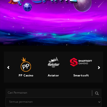
PP Casino
Aviator
Smartsoft
Micr