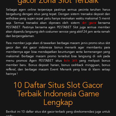
gacor Zona Slot Terbaik
Sebagai agen online terpercaya pastinya semua pecinta taruhan harus
bergabung dengan situs yang tepat. Dengan sistem transaksi deposit dan
withdraw yang super cepat yaitu hanya memakan waktu maksimal 5 menit
saja. Semua transaksi akan diproses oleh sistem
slot gacor
bersama
PESTABET. Pastinya bersama agen PESTABET Slot juga semua member
akan dipandu langsung oleh costumer service yang aktif 24 jam serta ramah
dan berpengalaman.
Para member juga akan di tawarkan berbagai macam jenis promo situs slot
gacor dan slot gacor indonesia bonus menarik agar membantu para
membernya agar bisa mendapatkan keuntungan serta kemenangan yang
maksimal. Berbagai macam promo tersebut bisa langsung di cek pada
menu promosi Agen PESTABET situs
bola 365
yang meliputi bonus
member baru. Bonus deposit harian, bonus cashback mingguan, bonus
refferal, dan berbagai macam Event Menarik yang bisa di klaim setiap
harinya !
10 Daftar Situs Slot Gacor
Terbaik Indonesia Game
Lengkap
Berikut ini 10 daftar situs slot gacor terbaik yang direkomendasi juga untuk