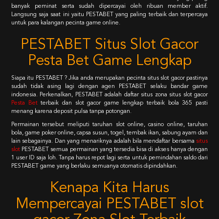
banyak peminat serta sudah dipercayai oleh ribuan member aktif.
Langsung saja saat ini yaitu PESTABET yang paling terbaik dan terpercaya
untuk para kalangan pecinta game online.
PESTABET Situs Slot Gacor
Pesta Bet Game Lengkap
Siapa itu PESTABET ? Jika anda merupakan pecinta situs slot gacor pastinya
sudah tidak asing lagi dengan agen PESTABET selaku bandar game
indonesia. Perkenalkan, PESTABET adalah daftar situs zona situs slot gacor
Pesta Bet
terbaik dan slot gacor game lengkap terbaik bola 365 pasti
menang karena deposit pulsa tanpa potongan.
Permainan tersebut meliputi taruhan slot online, casino online, taruhan
bola, game poker online, capsa susun, togel, tembak ikan, sabung ayam dan
lain sebagainya. Dan yang menariknya adalah bila mendaftar bersama
situs
slot
PESTABET semua permainan yang tersedia bisa di akses hanya dengan
1 user ID saja loh. Tanpa harus repot lagi serta untuk pemindahan saldo dari
PESTABET game yang berlaku semuanya otomatis dipindahkan.
Kenapa Kita Harus
Mempercayai PESTABET slot