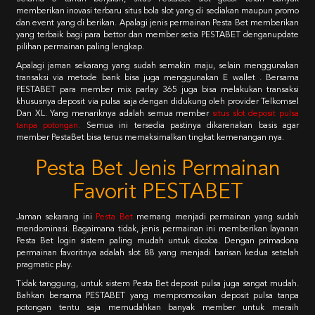
memberikan inovasi terbaru situs bola slot yang di sediakan maupun promo
dan event yang di berikan. Apalagi jenis permainan Pesta Bet memberikan
yang terbaik bagi para bettor dan member setia PESTABET denganupdate
pilihan permainan paling lengkap.
Apalagi jaman sekarang yang sudah semakin maju, selain menggunakan
transaksi via metode bank bisa juga menggunakan E wallet . Bersama
PESTABET para member mix parlay 365 juga bisa melakukan transaksi
khususnya deposit via pulsa saja dengan didukung oleh provider Telkomsel
Dan XL. Yang menariknya adalah semua member
situs slot deposit pulsa
tanpa potongan
.
Semua ini tersedia pastinya dikarenakan basis agar
member PestaBet bisa terus memaksimalkan tingkat kemenangan nya.
Pesta Bet Jenis Permainan
Favorit PESTABET
Jaman sekarang ini
Pesta Bet
memang menjadi permainan yang sudah
mendominasi. Bagaimana tidak, jenis permainan ini memberikan layanan
Pesta Bet login sistem paling mudah untuk dicoba. Dengan primadona
permainan favoritnya adalah slot 88 yang menjadi barisan kedua setelah
pragmatic play.
Tidak tanggung, untuk sistem Pesta Bet deposit pulsa juga sangat mudah.
Bahkan bersama PESTABET yang mempromosikan deposit pulsa tanpa
potongan tentu saja memudahkan banyak member untuk meraih