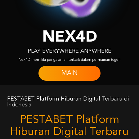
NEX4D
PLAY EVERYWHERE ANYWHERE
Nex4D memiliki pengalaman terbaik dalam permainan togel!
MAIN
PESTABET Platform Hiburan Digital Terbaru di
Indonesia
PESTABET Platform
Hiburan Digital Terbaru