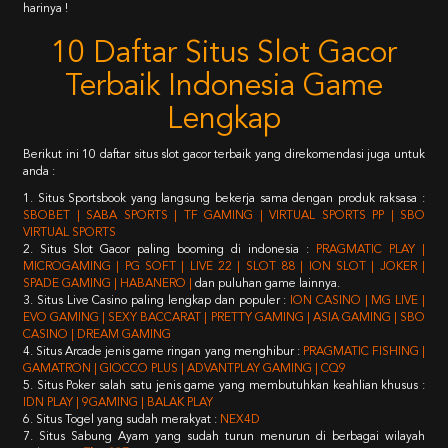
harinya !
10 Daftar Situs Slot Gacor
Terbaik Indonesia Game
Lengkap
Berikut ini 10 daftar situs slot gacor terbaik yang direkomendasi juga untuk
anda :
1. Situs Sportsbook yang langsung bekerja sama dengan produk raksasa :
SBOBET | SABA SPORTS | TF GAMING | VIRTUAL SPORTS PP | SBO
VIRTUAL SPORTS
2. Situs Slot Gacor paling booming di indonesia :
PRAGMATIC PLAY |
MICROGAMING | PG SOFT | LIVE 22 | SLOT 88 | ION SLOT | JOKER |
SPADE GAMING | HABANERO |
dan puluhan game lainnya.
3. Situs Live Casino paling lengkap dan populer :
ION CASINO | MG LIVE |
EVO GAMING | SEXY BACCARAT | PRETTY GAMING | ASIA GAMING | SBO
CASINO | DREAM GAMING
4. Situs Arcade jenis game ringan yang menghibur :
PRAGMATIC FISHING |
GAMATRON | GIOCCO PLUS | ADVANTPLAY GAMING | CQ9
5. Situs Poker salah satu jenis game yang membutuhkan keahlian khusus :
IDN PLAY | 9GAMING | BALAK PLAY
6. Situs Togel yang sudah merakyat :
NEX4D
7. Situs Sabung Ayam yang sudah turun menurun di berbagai wilayah