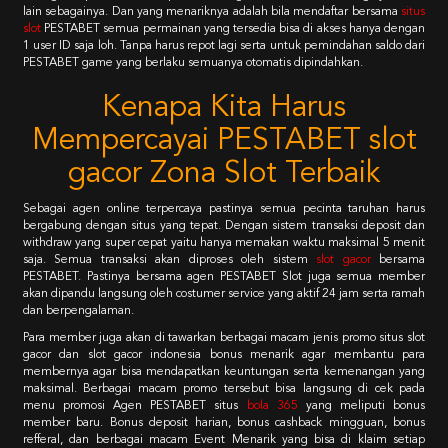
lain sebagainya. Dan yang menariknya adalah bila mendaftar bersama
situs
slot
PESTABET semua permainan yang tersedia bisa di akses hanya dengan
1 user ID saja loh. Tanpa harus repot lagi serta untuk pemindahan saldo dari
PESTABET game yang berlaku semuanya otomatis dipindahkan.
Kenapa Kita Harus
Mempercayai PESTABET slot
gacor Zona Slot Terbaik
Sebagai agen online terpercaya pastinya semua pecinta taruhan harus
bergabung dengan situs yang tepat. Dengan sistem transaksi deposit dan
withdraw yang super cepat yaitu hanya memakan waktu maksimal 5 menit
saja. Semua transaksi akan diproses oleh sistem
slot gacor
bersama
PESTABET. Pastinya bersama agen PESTABET Slot juga semua member
akan dipandu langsung oleh costumer service yang aktif 24 jam serta ramah
dan berpengalaman.
Para member juga akan di tawarkan berbagai macam jenis promo situs slot
gacor dan slot gacor indonesia bonus menarik agar membantu para
membernya agar bisa mendapatkan keuntungan serta kemenangan yang
maksimal. Berbagai macam promo tersebut bisa langsung di cek pada
menu promosi Agen PESTABET situs
bola 365
yang meliputi bonus
member baru. Bonus deposit harian, bonus cashback mingguan, bonus
refferal, dan berbagai macam Event Menarik yang bisa di klaim setiap