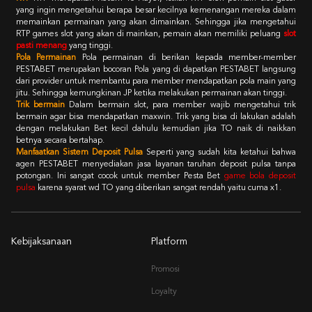
yang ingin mengetahui berapa besar kecilnya kemenangan mereka dalam
memainkan permainan yang akan dimainkan. Sehingga jika mengetahui
RTP games slot yang akan di mainkan, pemain akan memiliki peluang
slot
pasti menang
yang tinggi.
Pola Permainan
Pola permainan di berikan kepada member-member
PESTABET merupakan bocoran Pola yang di dapatkan PESTABET langsung
dari provider untuk membantu para member mendapatkan pola main yang
jitu. Sehingga kemungkinan JP ketika melakukan permainan akan tinggi.
Trik bermain
Dalam bermain slot, para member wajib mengetahui trik
bermain agar bisa mendapatkan maxwin. Trik yang bisa di lakukan adalah
dengan melakukan Bet kecil dahulu kemudian jika TO naik di naikkan
betnya secara bertahap.
Manfaatkan Sistem Deposit Pulsa
Seperti yang sudah kita ketahui bahwa
agen PESTABET menyediakan jasa layanan taruhan deposit pulsa tanpa
potongan. Ini sangat cocok untuk member Pesta Bet
game bola deposit
pulsa
karena syarat wd TO yang diberikan sangat rendah yaitu cuma x1.
Kebijaksanaan
Platform
Promosi
Loyalty