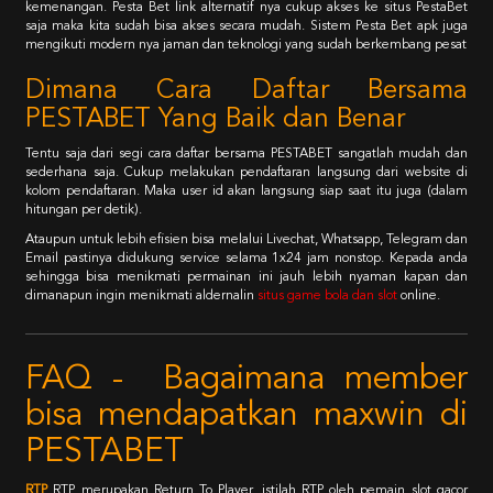
kemenangan. Pesta Bet link alternatif nya cukup akses ke situs PestaBet
saja maka kita sudah bisa akses secara mudah. Sistem Pesta Bet apk juga
mengikuti modern nya jaman dan teknologi yang sudah berkembang pesat
Dimana Cara Daftar Bersama
PESTABET Yang Baik dan Benar
Tentu saja dari segi cara daftar bersama PESTABET sangatlah mudah dan
sederhana saja. Cukup melakukan pendaftaran langsung dari website di
kolom pendaftaran. Maka user id akan langsung siap saat itu juga (dalam
hitungan per detik).
Ataupun untuk lebih efisien bisa melalui Livechat, Whatsapp, Telegram dan
Email pastinya didukung service selama 1x24 jam nonstop. Kepada anda
sehingga bisa menikmati permainan ini jauh lebih nyaman kapan dan
dimanapun ingin menikmati aldernalin
situs game bola dan slot
online.
FAQ - Bagaimana member
bisa mendapatkan maxwin di
PESTABET
RTP
RTP merupakan Return To Player, istilah RTP oleh pemain slot gacor