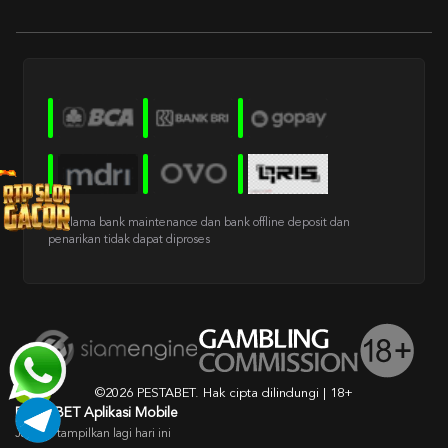
* Selama bank maintenance dan bank offline deposit dan
penarikan tidak dapat diproses
©2026 PESTABET. Hak cipta dilindungi | 18+
PESTABET Aplikasi Mobile
Jangan tampilkan lagi hari ini