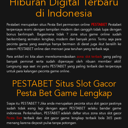
Hiburan Digital Terbaru
di Indonesia
Pestabet merupakan situs Pesta Bet permainan online
PESTABET
Pestabet
terpercaya resmi dengan tampilan modern dan canggih tidak lupa dengan
bonus berlimpah. Bagaimana tidak ? zona situs game online sudah
berkembang semakin lengkap, modern dan banyak jenis. Tentu saja para
pecinta game yang awalnya hanya bermain di darat juga ikut beralih ke
sistem PESTABET online dan mencari jasa taruhan yang terbaik saja.
Para artikel ini kita akan merekomendasikan
zona slot terbaik
yang paling
banyak peminat serta sudah dipercayai oleh ribuan member aktif.
Langsung saja saat ini yaitu PESTABET yang paling terbaik dan terpercaya
untuk para kalangan pecinta game online.
PESTABET Situs Slot Gacor
Pesta Bet Game Lengkap
Siapa itu PESTABET ? Jika anda merupakan pecinta situs slot gacor pastinya
sudah tidak asing lagi dengan agen PESTABET selaku bandar game
indonesia. Perkenalkan, PESTABET adalah daftar situs zona situs slot gacor
Pesta Bet
terbaik dan slot gacor game lengkap terbaik bola 365 pasti
menang karena deposit pulsa tanpa potongan.